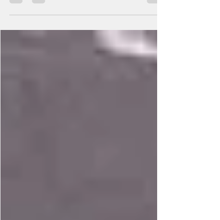
て個人的な事情も重なり、長い間この地から遠ざ
かっていた。 1993年に初めてウィガンを訪れて以
来、これほどの長期間足が遠のいたことはなかっ
た。 今回の訪問は、スネークピット・キャッチ・
レスリング世界大会の開催時期に合わせたものだ
った。長年ライレージム京都で練習をしており、
ライト級で出場する中嶋選手のお陰で、私はセコ
ンドとして同行することになった。 彼は現在、
「皇子山MMA」を運営する現役MMAファイターで
ある。約10年にわたり私のもとでレスリングを学
び、昨年の大会ではフェザー級で見事3位に入賞し
た。今年はさらなる高みを目指しての再挑戦であ
る。 しかし、私にとって今回の旅の大きな目的は
もう一つあった。 それは、ロイ・ウッド先生に会
うこと。 マンチェスター空港から列車に揺られ、
懐かしいウィガン駅に降り立つ。ホームで迎えて
くれた先生は82歳になっていた。 10年という歳月
を感じさせる変