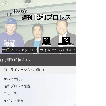
​昭和プロレス懐古
現代プロレスの原点ランカシャー・レスリング
&
Weekly
ほぼ
昭和プロレス
​週刊
ホホホ座
プロレス美術館
伝昭プロジェクトHP
ライレージム京都HP
ほぼ週刊 昭和プロレス
新・ライレージムへの道
すべての記事
昭和プロレス懐古
ニュース
イベント情報