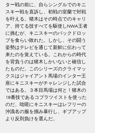
ター戦の前に、自らシングルでのキニ
スキー戦を直訴し、初戦の室蘭で対戦
を叶える。猪木はその時点でのキャリ
ア、持てる技すべてを駆使しNWA王者
に挑むが、キニスキーのバックドロッ
プを食らい敗れた。しかし、その闘う
姿勢はテレビを通じて新鮮に伝わって
来たのを覚えている。これからの時代
を背負うのは猪木しかいないと確信し
たものだ。このシリーズのクライマッ
クスはジャイアント馬場のインター王
座にキニスキーがチャレンジした試合
ではある。３本目馬場は何と！猪木の
18番技であるコブラツイストを使った
のだ、咄嗟にキニスキーはレフリーの
沖識名の服を掴み暴行し、ギブアップ
より反則負けを選んだ。