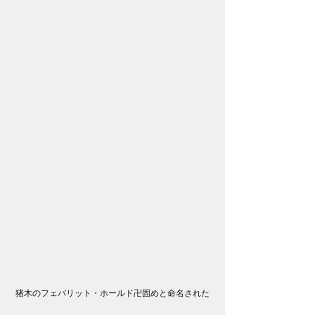
猪木のフェバリット・ホールド卍固めと命名された