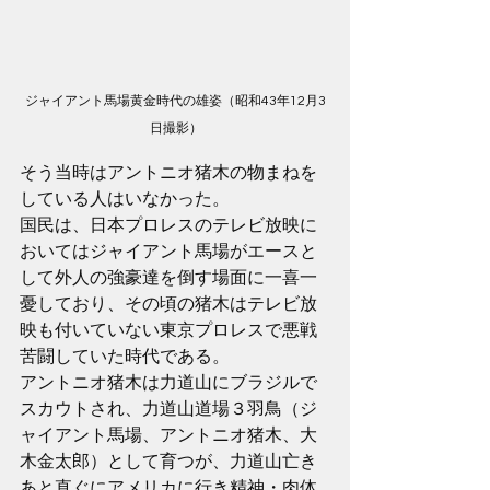
ジャイアント馬場黄金時代の雄姿（昭和43年12月3
日撮影）
そう当時はアントニオ猪木の物まねを
している人はいなかった。
国民は、日本プロレスのテレビ放映に
おいてはジャイアント馬場がエースと
して外人の強豪達を倒す場面に一喜一
憂しており、その頃の猪木はテレビ放
映も付いていない東京プロレスで悪戦
苦闘していた時代である。
アントニオ猪木は力道山にブラジルで
スカウトされ、力道山道場３羽鳥（ジ
ャイアント馬場、アントニオ猪木、大
木金太郎）として育つが、力道山亡き
あと直ぐにアメリカに行き精神・肉体