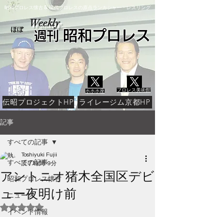
​昭和プロレス懐古
現代プロレスの原点ランカシャー・レスリング
&
Weekly
ほぼ
昭和プロレス
​週刊
プロレス美術館
ホホホ座
伝昭プロジェクトHP
ライレージム京都HP
記事
すべての記事
Toshiyuki Fujii
すべての記事
読了時間: 9分
アントニオ猪木全国区デビ
昭和プロレス懐古
ュー夜明け前
ニュース
5つ星のうちNaNと評価されています。
イベント情報