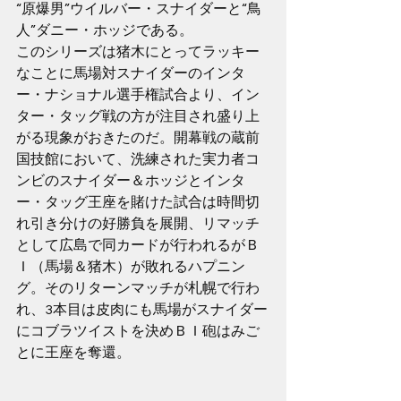
“原爆男”ウイルバー・スナイダーと“鳥
人”ダニー・ホッジである。
このシリーズは猪木にとってラッキー
なことに馬場対スナイダーのインタ
ー・ナショナル選手権試合より、イン
ター・タッグ戦の方が注目され盛り上
がる現象がおきたのだ。開幕戦の蔵前
国技館において、洗練された実力者コ
ンビのスナイダー＆ホッジとインタ
ー・タッグ王座を賭けた試合は時間切
れ引き分けの好勝負を展開、リマッチ
として広島で同カードが行われるがＢ
Ｉ（馬場＆猪木）が敗れるハプニン
グ。そのリターンマッチが札幌で行わ
れ、3本目は皮肉にも馬場がスナイダー
にコブラツイストを決めＢＩ砲はみご
とに王座を奪還。