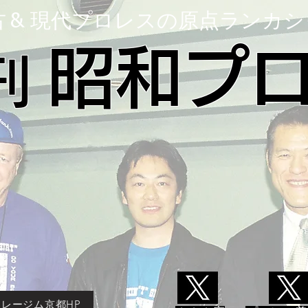
古
現代プロレスの原点ランカシ
&
昭和プ
刊
レージム京都HP