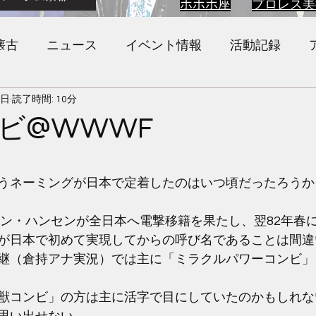
ホホホ座
プロレス美
懐古
ニュース
イベント情報
活動記録
7日
読了時間: 10分
ビ@WWWF
と評価されています。
うネーミングが日本で定着したのはいつ頃だったろうか
スタン・ハンセンが全日本へ電撃移籍を果たし、翌82年春
が日本で初めて実現してからの呼び名であることは間違
継（倉持アナ実況）では主に「ミラクルパワーコンビ」
獣コンビ」の方は主に活字で目にしていたのかもしれな