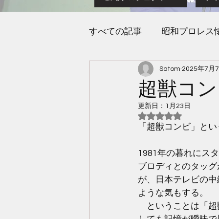
すべての記事
昭和プロレス
Satom
2025年7月
新・ライレージムへの道
超獣コン
更新日：
1月23日
5つ星のうちNaN
「超獣コンビ」とい
1981年の暮れに
ブロディとのタッグ
が、日本テレビの中
ような気もする。
　ということは「超