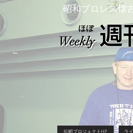
​昭和プロレス懐
​週
ほぼ
Weekly
伝昭プロジェクトHP
ライ