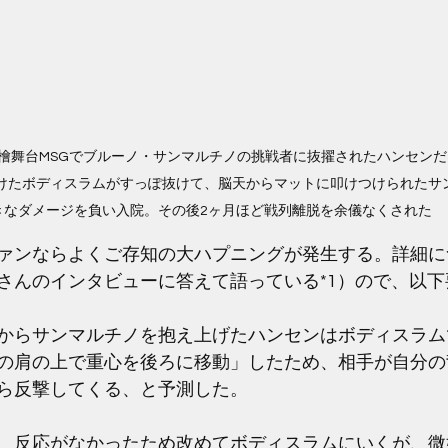
檜舞台MSGでブルーノ・サンマルチノの挑戦者に抜擢されたハンセン
けたボディスラムがすっぽ抜けて、脳天からマットに叩けつけられたサ
きなダメージを負い入院。その後2ヶ月ほど戦列離脱を余儀なくされた
ァンならよくご存知の大ハプニングが発生する。詳細に
さんのインタビューに答えて語っている*1）ので、以
からサンマルチノを抱え上げたハンセンはボディスラム
の肩の上で重心を後ろに移動」したため、相手が自分の
ら反撃してくる、と予測した。
、反応がなかったため改めてボディスラムにいくが、微