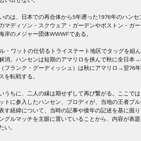
思い出せない。
いのは、日本での再合体から5年遡った1976年のハン
のマディソン・スクウェア・ガーデンやボストン・ガー
海岸のメジャー団体WWWFである。
ビル・ワットの仕切るトライステート地区でタッグを組
解消。ハンセンは短期のアマリロを挟んで秋に全日本→
（フランク・グーディッシュ）は秋にアマリロ→翌76
スを転戦する。
いうちに、二人の縁は期せずして再び繋がる。ここでは
ットに参入したハンセン、ブロディが、当地の王者ブル
表す経緯について、当時の記事や後年の記述を基に掘り
ングルマッチを主眼に置いていることから、内容が表題
たい。