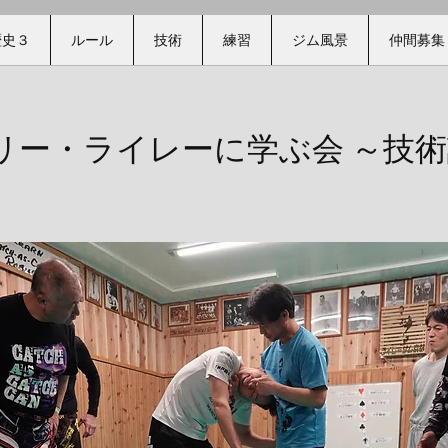
歴史３
ルール
技術
練習
ジム風景
仲間募集
「ビリー・ライレーに学ぶ会 ～技